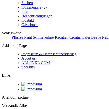
Suchen
Kommentare
(2)
Info
Benachrichtigungen
Kontakt
Gästebuch
Schlagworte
Pflanze
Plant
Schmetterling
Kroatien
Croatia
Käfer
Beetle
Nach
Additional Pages
Impressum & Datenschutzerklärung
About us
ALL-INKL.COM
über uns
Links
Impessum
Impessum
A random picture
Verwandte Alben