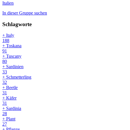
Italien
In dieser Gruppe suchen
Schlagworte
+ Italy
188
+ Toskana
91
+ Tuscany
80
+ Sardinien
33
+ Schmetterling
32
+ Beetle
31
+ Käfer
31
+ Sardinia
28
+ Plant
27
+ Pflanze