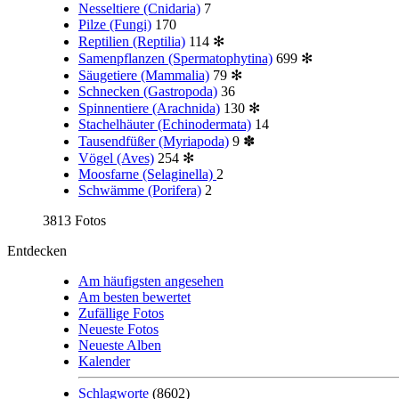
Nesseltiere (Cnidaria)
7
Pilze (Fungi)
170
Reptilien (Reptilia)
114
✻
Samenpflanzen (Spermatophytina)
699
✻
Säugetiere (Mammalia)
79
✻
Schnecken (Gastropoda)
36
Spinnentiere (Arachnida)
130
✻
Stachelhäuter (Echinodermata)
14
Tausendfüßer (Myriapoda)
9
✽
Vögel (Aves)
254
✻
Moosfarne (Selaginella)
2
Schwämme (Porifera)
2
3813 Fotos
Entdecken
Am häufigsten angesehen
Am besten bewertet
Zufällige Fotos
Neueste Fotos
Neueste Alben
Kalender
Schlagworte
(8602)