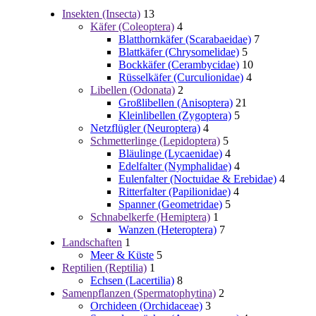
Insekten (Insecta)
13
Käfer (Coleoptera)
4
Blatthornkäfer (Scarabaeidae)
7
Blattkäfer (Chrysomelidae)
5
Bockkäfer (Cerambycidae)
10
Rüsselkäfer (Curculionidae)
4
Libellen (Odonata)
2
Großlibellen (Anisoptera)
21
Kleinlibellen (Zygoptera)
5
Netzflügler (Neuroptera)
4
Schmetterlinge (Lepidoptera)
5
Bläulinge (Lycaenidae)
4
Edelfalter (Nymphalidae)
4
Eulenfalter (Noctuidae & Erebidae)
4
Ritterfalter (Papilionidae)
4
Spanner (Geometridae)
5
Schnabelkerfe (Hemiptera)
1
Wanzen (Heteroptera)
7
Landschaften
1
Meer & Küste
5
Reptilien (Reptilia)
1
Echsen (Lacertilia)
8
Samenpflanzen (Spermatophytina)
2
Orchideen (Orchidaceae)
3