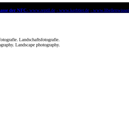
kasse der NFC-
www.reptil.de
- www.kerbtier.de
- www.libellenwisse
ografie. Landschaftsfotografie.
ography. Landscape photography.