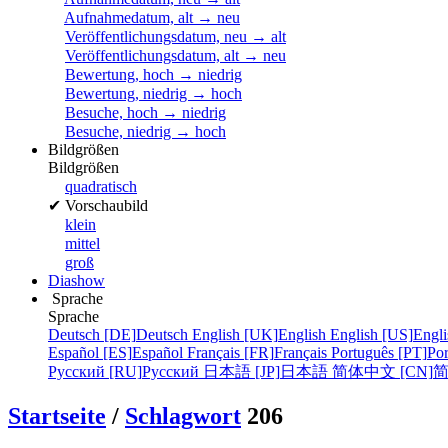
Aufnahmedatum, alt → neu
Veröffentlichungsdatum, neu → alt
Veröffentlichungsdatum, alt → neu
Bewertung, hoch → niedrig
Bewertung, niedrig → hoch
Besuche, hoch → niedrig
Besuche, niedrig → hoch
Bildgrößen
Bildgrößen
quadratisch
✔
Vorschaubild
klein
mittel
groß
Diashow
Sprache
Sprache
Deutsch [DE]
Deutsch
English [UK]
English
English [US]
Engli
Español [ES]
Español
Français [FR]
Français
Português [PT]
Por
Русский [RU]
Русский
日本語 [JP]
日本語
简体中文 [CN]
Startseite
/
Schlagwort
206