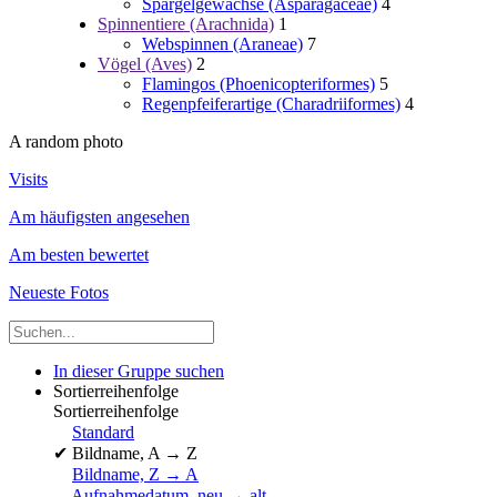
Spargelgewächse (Asparagaceae)
4
Spinnentiere (Arachnida)
1
Webspinnen (Araneae)
7
Vögel (Aves)
2
Flamingos (Phoenicopteriformes)
5
Regenpfeiferartige (Charadriiformes)
4
A random photo
Visits
Am häufigsten angesehen
Am besten bewertet
Neueste Fotos
In dieser Gruppe suchen
Sortierreihenfolge
Sortierreihenfolge
Standard
✔
Bildname, A → Z
Bildname, Z → A
Aufnahmedatum, neu → alt