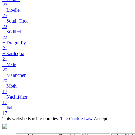
27
+ Libelle
25
+ South Tirol
22
+ Südtirol
22
+ Dragonfly
21
+ Sardegna
21
+ Male
20
+ Männchen
20
+ Moth
17
+ Nachtfalter
17
+ Italia
17
This website is using cookies.
The Cookie Law
Accept