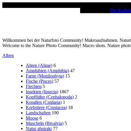
✖
Unsere Partner:
Die Kaffe
Willkommen bei der Naturfoto Community! Makroaufnahmen. Naturfot
Welcome to the Nature Photo Community! Macro shots. Nature phot
Alben
Algen (Algae)
6
Amphibien (Amphibia)
47
Farne (Monilophyta)
15
Fische (Pisces)
57
Flechten
5
Insekten (Insecta)
1867
Kopffüßer (Cephalopoda)
2
Korallen (Cnidaria)
1
Krebstiere (Crustacea)
18
Landschaften
190
Moose
6
Muscheln (Bivalvia)
5
Natur abstrakt
77