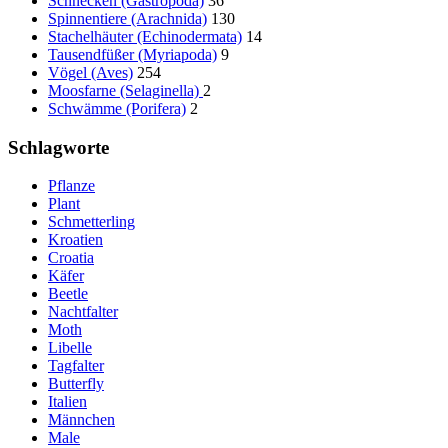
Schnecken (Gastropoda)
36
Spinnentiere (Arachnida)
130
Stachelhäuter (Echinodermata)
14
Tausendfüßer (Myriapoda)
9
Vögel (Aves)
254
Moosfarne (Selaginella)
2
Schwämme (Porifera)
2
Schlagworte
Pflanze
Plant
Schmetterling
Kroatien
Croatia
Käfer
Beetle
Nachtfalter
Moth
Libelle
Tagfalter
Butterfly
Italien
Männchen
Male