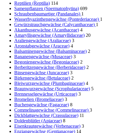
Reptilien (Reptilia)
114
Samenpflanzen (Spermatophytina)
699
Schraubenbaumartige (Pandanales)
1
Wasserhyazinthengewächse (Pontederiaceae)
1
Gewürzstrauchgewächse (Calycanthaceae)
1
Akanthusgewächse (Acanthaceae)
4
Amaryllisgewächse (Amaryllidaceae)
20
Araliengewächse (Araliaceae)
3
Aronstabgewächse (Araceae)
4
Balsaminengewächse (Balsaminaceae)
2
Bananengewächse (Musaceae)
3
Begoniengewächse (Begoniaceae)
2
Berberitzengewächse (Berberidaceae)
2
Binsengewächse (Juncaceae)
3
Birkengewächse (Betulaceae)
2
Bleiwurzgewächse (Plumbaginaceae)
4
Braunwurzgewächse (Scrophulariaceae)
5
Brennesselgewächse (Urticaceae)
3
Bromelien (Bromeliaceae)
3
Buchengewächse (Fagaceae)
8
Commelinagewächse (Commelinaceae)
3
Dickblattgewächse (Crassulaceae)
11
Doldenblütler (Apiaceae)
8
Eisenkrautgewächse (Verbenaceae)
3
Enziangewächse (Gentianaceae)
14