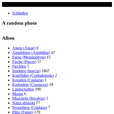
✖
Schließen
A random photo
Alben
Algen (Algae)
6
Amphibien (Amphibia)
47
Farne (Monilophyta)
15
Fische (Pisces)
57
Flechten
5
Insekten (Insecta)
1867
Kopffüßer (Cephalopoda)
2
Korallen (Cnidaria)
1
Krebstiere (Crustacea)
18
Landschaften
190
Moose
6
Muscheln (Bivalvia)
5
Natur abstrakt
77
Nesseltiere (Cnidaria)
7
Pilze (Fungi)
170