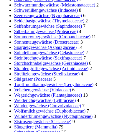
Schwarzmundgewächse (Melastomataceae)
2
Schwertliliengewächse (Iridaceae)
8
Seerosengewächse (Nymphaeaceae)
6
Seidelbastgewächse (Thymelaeaceae)
2
Seifenbaumgewächse (Sapindaceae)
7
Silberbaumgewächse (Proteaceae)
4
Sommerwurzgewächse (Orobanchaceae)
11
Sonnentaugewächse (Droseraceae)
3
Spargelgewächse (Asparagaceae)
14
Spindelbaumgewächse (Celastraceae)
2
Steinbrechgewächse (Saxifragaceae)
7
Storchschnabelgewächse (Geraniaceae)
6
Strahlengriffelgewächse (Actinidiaceae)
2
Strelitziengewächse (Strelitziaceae)
4
Süßgräser (Poaceae)
5
Topffruchtbaumgewächse (Lecythidaceae)
3
Veilchengewächse (Violaceae)
6
Wegerichgewächse (Plantaginaceae)
13
Weiderichgewächse (Lythraceae)
4
Windengewächse (Convolvulaceae)
7
Wolfsmilchgewächse (Euphorbiaceae)
7
Wunderblumengewächse (Nyctaginaceae)
3
Zistrosengewächse (Cistaceae)
9
Säugetiere (Mammalia)
79