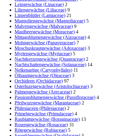
Leingewächse (Linaceae)
2
Liliengewächse (Liliaceae)
9
Lippenblütler (Lamiaceae)
21
Magnoliengewächse (Magnoliaceae)
5
Malvengewächse (Malvaceae)
9
Maulbeergewächse (Moraceae)
4
Mittagsblumengewächse (Aizoaceae)
4
Mohngewächse (Papaveraceae)
7
Moschuskrautgewächse (Adoxaceae)
3
Myrtengewächse (Myrtaceae)
5
Nachtkerzengewächse (Onagraceae)
2
Nachtschattengewächse (Solanaceae)
14
Nelkenartige (Caryophyllales)
11
Ölbaumgewächse (Oleaceae)
3
Orchideen (Orchidaceae)
97
Osterluzeigewächse (Aristolochiaceae)
3
Palmengewächse (Arecaceae)
2
Passionsblumengewächse (Passifloraceae)
4
Pfeilwurzgewächse (Marantaceae)
2
Philesiaceen (Philesiaceae)
2
Primelgewächse (Primulaceae)
4
Raublattgewächse (Boraginaceae)
13
Rosengewächse (Rosaceae)
31
Rötegewächse (Rubiaceae)
5
Sauerkleegewächse (Oxalidaceae)
3