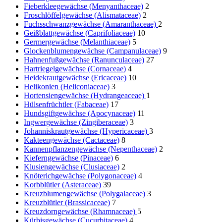
Fieberkleegewächse (Menyanthaceae)
2
Froschlöffelgewächse (Alismataceae)
2
Fuchsschwanzgewächse (Amaranthaceae)
2
Geißblattgewächse (Caprifoliaceae)
10
Germergewächse (Melanthiaceae)
5
Glockenblumengewächse (Campanulaceae)
9
Hahnenfußgewächse (Ranunculaceae)
27
Hartriegelgewächse (Cornaceae)
4
Heidekrautgewächse (Ericaceae)
10
Helikonien (Heliconiaceae)
3
Hortensiengewächse (Hydrangeaceae)
1
Hülsenfrüchtler (Fabaceae)
17
Hundsgiftgewächse (Apocynaceae)
11
Ingwergewächse (Zingiberaceae)
3
Johanniskrautgewächse (Hypericaceae)
3
Kakteengewächse (Cactaceae)
8
Kannenpflanzengewächse (Nepenthaceae)
2
Kieferngewächse (Pinaceae)
6
Klusiengewächse (Clusiaceae)
2
Knöterichgewächse (Polygonaceae)
4
Korbblütler (Asteraceae)
39
Kreuzblumengewächse (Polygalaceae)
3
Kreuzblütler (Brassicaceae)
7
Kreuzdorngewächse (Rhamnaceae)
5
Kürbisgewächse (Cucurbitaceae)
4