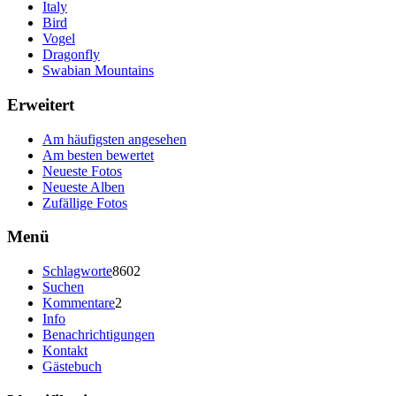
Italy
Bird
Vogel
Dragonfly
Swabian Mountains
Erweitert
Am häufigsten angesehen
Am besten bewertet
Neueste Fotos
Neueste Alben
Zufällige Fotos
Menü
Schlagworte
8602
Suchen
Kommentare
2
Info
Benachrichtigungen
Kontakt
Gästebuch